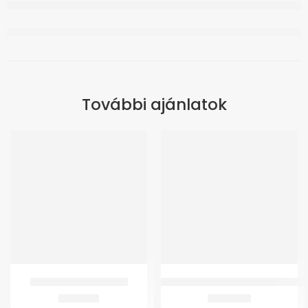
További ajánlatok
ÚJ
GMed SC11 Sztetoszkóp
GMed KF-65B Beszélő Felkaros vé
2.902
Ft
13.861
Ft