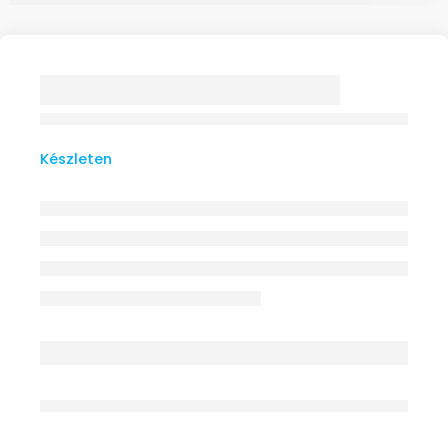
INFÚZIÓS SZERELÉK
STERIL 1X
Készleten