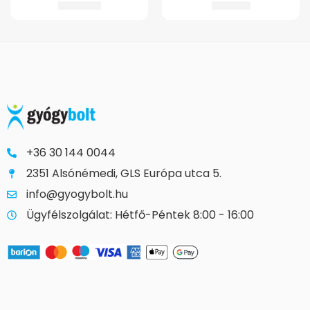
13.715
Ft
2.910
Ft
+36 30 144 0044
2351 Alsónémedi, GLS Európa utca 5.
info@gyogybolt.hu
Ügyfélszolgálat: Hétfő-Péntek 8:00 - 16:00