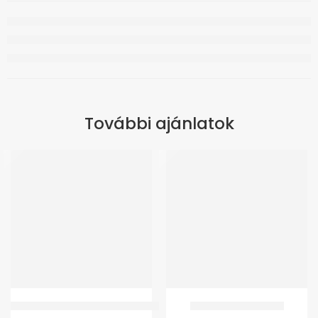
További ajánlatok
GMed BP660A Beszélő Felkaros Vérnyomásmérő
GMed-K1 Patella Pánt