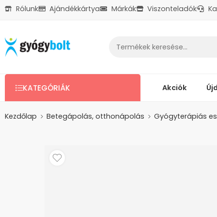
Rólunk
Ajándékkártya
Márkák
Viszonteladók
Ka
Ajándékkártya
Reklamáció
Kapcsolat
Akciók
Új
KATEGÓRIÁK
Kezdőlap
Betegápolás, otthonápolás
Gyógyterápiás es