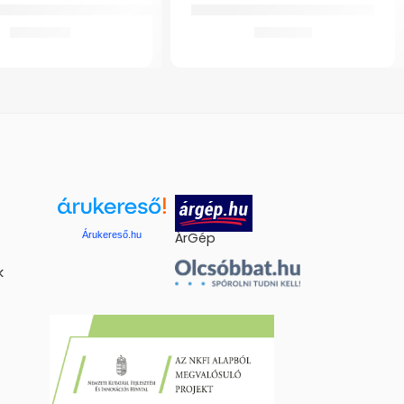
 4021 Gördülő Szobai WC-hez
GMed Harántemelő aktív betét
9.432
Ft
2.323
Ft
Árukereső.hu
ÁrGép
k