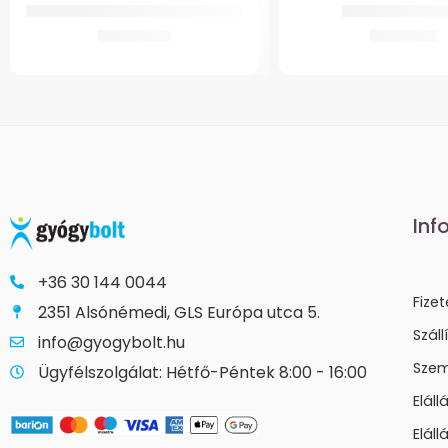
GM WC Magasító 10 cm – fedéllel
GM 22 Bokarögz
13.245
Ft
6.785
Ft
Inf
+36 30 144 0044
Fize
2351 Alsónémedi, GLS Európa utca 5.
Száll
info@gyogybolt.hu
Szem
Ügyfélszolgálat: Hétfő-Péntek 8:00 - 16:00
Elál
Eláll