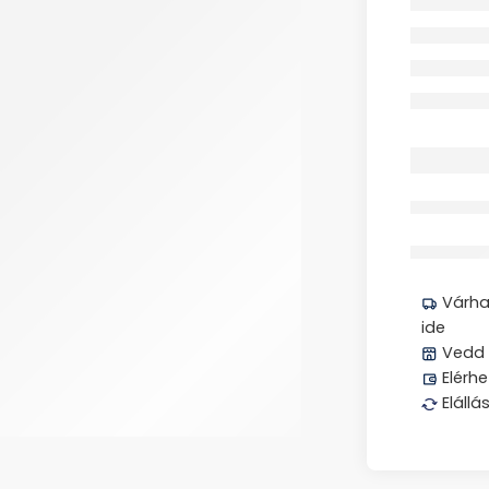
Megos
Várhat
ide
Vedd 
Elérhe
Elállá