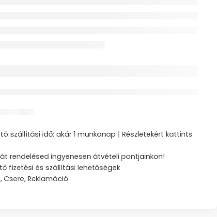
érdeklődik jelenleg
ztás
ó szállítási idő: akár 1 munkanap | Részletekért kattints
át rendelésed ingyenesen átvételi pontjainkon!
tő fizetési és szállítási lehetőségek
s, Csere, Reklamáció