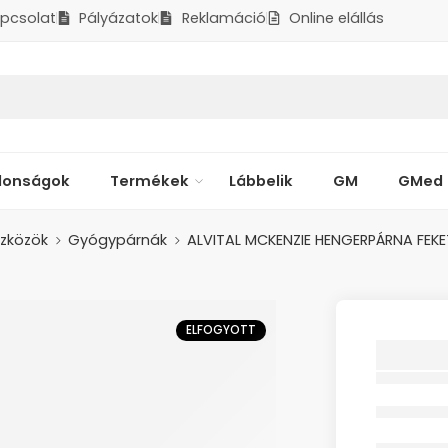
pcsolat
Pályázatok
Reklamáció
Online elállás
donságok
Termékek
Lábbelik
GM
GMed
zközök
Gyógypárnák
ALVITAL MCKENZIE HENGERPÁRNA FEK
ELFOGYOTT
ALVITA
HENGER
RÖGZÍ