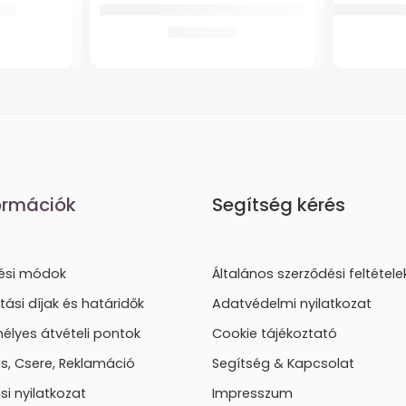
ítő
GMed Járókeret Könyöktámasszal
Wc Ülőke GM
49.522
Ft
ormációk
Segítség kérés
tési módok
Általános szerződési feltétele
ítási díjak és határidők
Adatvédelmi nyilatkozat
élyes átvételi pontok
Cookie tájékoztató
lás, Csere, Reklamáció
Segítség & Kapcsolat
ási nyilatkozat
Impresszum