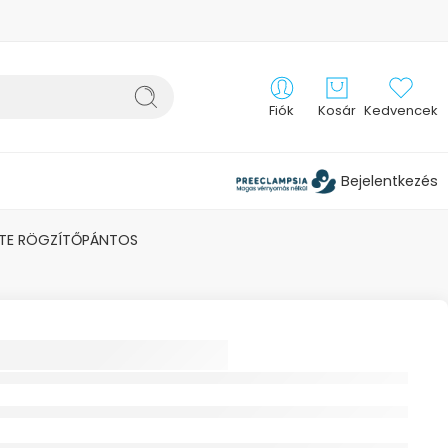
Fiók
Kosár
Kedvencek
Bejelentkezés
ETE RÖGZÍTŐPÁNTOS
L MCKENZIE
PÁRNA FEKETE
TŐPÁNTOS