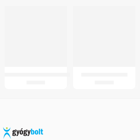
GMED 4344 JÁRÓBOT ANATÓMIAI FOGANTYÚS JOBBKEZES TELESZKÓPOS
GMed Lady Feet sarokék
2.937
Ft
3.580
Ft