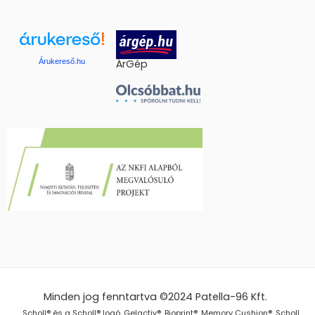
Árukereső.hu
ÁrGép
Minden jog fenntartva ©2024
Patella-96 Kft.
Scholl® és a Scholl® logó, Gelactiv®, Bioprint®, Memory Cushion®, Scholl