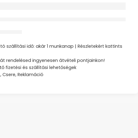
érdeklődik jelenleg
ztás
ó szállítási idő: akár 1 munkanap | Részletekért kattints
át rendelésed ingyenesen átvételi pontjainkon!
tő fizetési és szállítási lehetőségek
s, Csere, Reklamáció