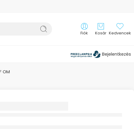
Fiók
Kosár
Kedvencek
Bejelentkezés
F OM
SZÖGLETŰ
 96CM X 96CM X
PAMUT 1X WOLF