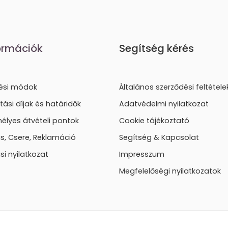
ormációk
Segítség kérés
tési módok
Általános szerződési feltétele
ítási díjak és határidők
Adatvédelmi nyilatkozat
élyes átvételi pontok
Cookie tájékoztató
lás, Csere, Reklamáció
Segítség & Kapcsolat
ási nyilatkozat
Impresszum
Megfelelőségi nyilatkozatok