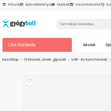
Rólunk
Ajándékkártya
Márkák
Viszonteladók
Ka
Ajándékkártya
Reklamáció
Kapcsolat
Akciók
Új
KATEGÓRIÁK
Kezdőlap
Ortézisek, sínek, gipszek
Váll- és Karortézisek