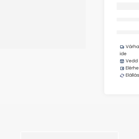
Megos
Várhat
ide
Vedd 
Elérhe
Elállá