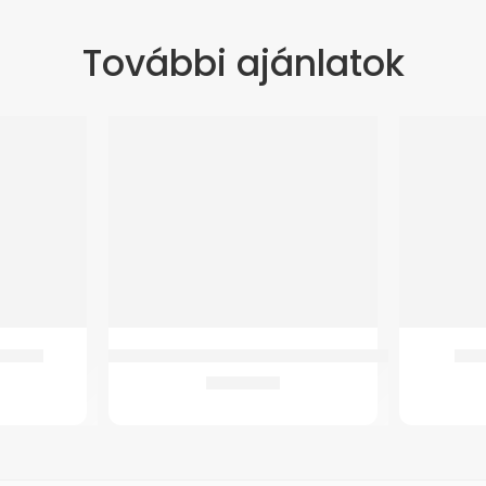
További ajánlatok
ÚJ
al Fix
GMed DET-3021 Infravörös Érintésmentes Lázmérő Hát
GMe
6.478
Ft