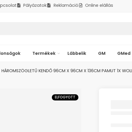
pcsolat
Pályázatok
Reklamáció
Online elállás
donságok
Termékek
Lábbelik
GM
GMed
HÁROMSZÖGLETŰ KENDŐ 96CM X 96CM X 136CM PAMUT 1X WOL
ELFOGYOTT
HÁROM
KENDŐ
136CM 
OM
Elfogyott