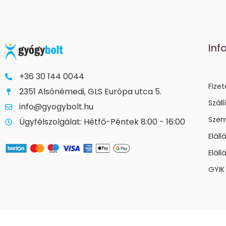
Inf
+36 30 144 0044
Fize
2351 Alsónémedi, GLS Európa utca 5.
Száll
info@gyogybolt.hu
Szem
Ügyfélszolgálat: Hétfő-Péntek 8:00 - 16:00
Elál
Eláll
GYIK