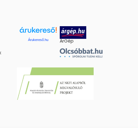
Árukereső.hu
ÁrGép
k