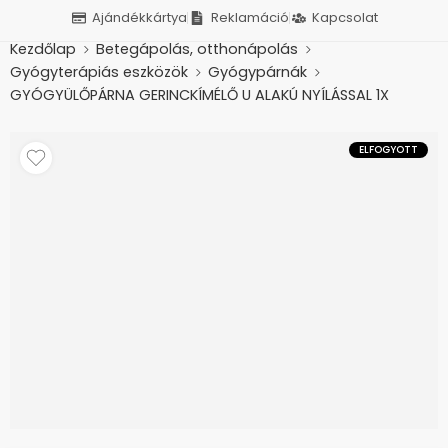
Ajándékkártya
Reklamáció
Kapcsolat
Kezdőlap
Betegápolás, otthonápolás
Gyógyterápiás eszközök
Gyógypárnák
GYÓGYÜLŐPÁRNA GERINCKÍMÉLŐ U ALAKÚ NYÍLÁSSAL 1X
ELFOGYOTT