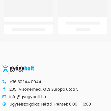
GM Nadrágpelenka Slip (nappali)
GMed Lábujjelválasztó
4.096
Ft
–
5.702
Ft
1.377
Ft
+36 30 144 0044
2351 Alsónémedi, GLS Európa utca 5.
info@gyogybolt.hu
Ügyfélszolgálat: Hétfő-Péntek 8:00 - 16:00