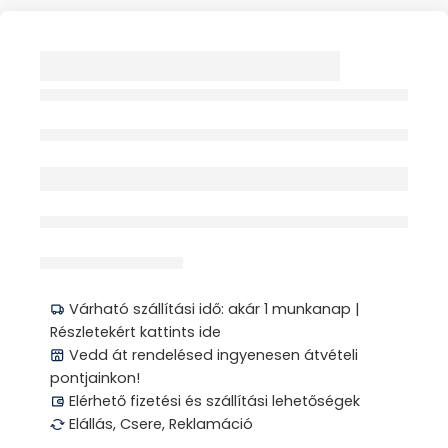
GYÓGYÜLŐPÁRNA
GERINCKÍMÉLŐ U
ALAKÚ NYÍLÁSSAL 1X
Elfogyott
érdeklődik jelenleg
Megosztás
Várható szállítási idő: akár 1 munkanap |
Részletekért kattints ide
Vedd át rendelésed ingyenesen átvételi
pontjainkon!
Elérhető fizetési és szállítási lehetőségek
Elállás, Csere, Reklamáció