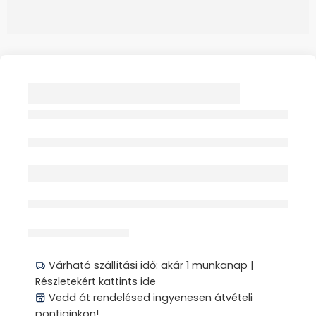
GYÓGYÜLŐPÁRNA
DIÁK I 1-2
OSZTÁLYOSOKNAK 1X
Elfogyott
érdeklődik jelenleg
Megosztás
Várható szállítási idő: akár 1 munkanap |
Részletekért kattints ide
Vedd át rendelésed ingyenesen átvételi
pontjainkon!