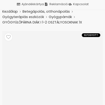
Ajándékkártya
Reklamáció
Kapcsolat
Kezdőlap
Betegápolás, otthonápolás
Gyógyterápiás eszközök
Gyógypárnák
GYÓGYÜLŐPÁRNA DIÁK I 1-2 OSZTÁLYOSOKNAK 1X
ELFOGYOTT