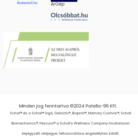
Árukereső.hu
ÁrGép
Minden jog fenntartva ©2024
Patella-96 Kft.
Scholl® és a Scholl® logó, Gelactiv®, Bioprint®, Memory Cushion®, Scholl
Biomechanics®, Pescura® a Scholl’s Wellness Company hivatalosan
bejegyzett védjegye; felhasználása engedélyhez kötött.