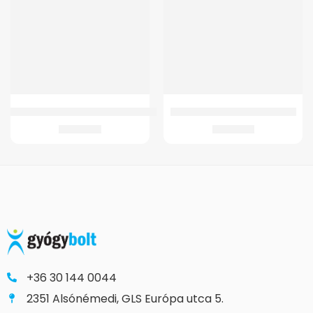
Wc Ülőke GM 4021 Gördülő Szobai WC-hez
GM Összecsukható fehér bot
9.432
Ft
3.750
Ft
+36 30 144 0044
2351 Alsónémedi, GLS Európa utca 5.