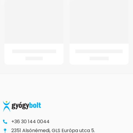
GMed Szilikonos sarokék
GMed Hh655 Ágyasztal Fix
3.142
Ft
21.148
Ft
+36 30 144 0044
2351 Alsónémedi, GLS Európa utca 5.