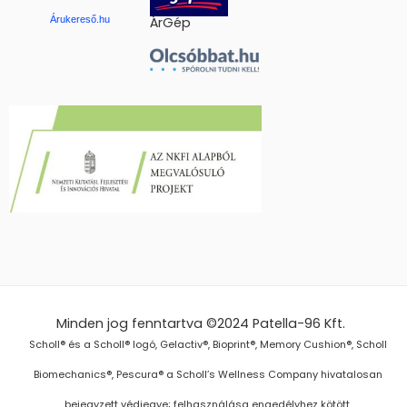
Árukereső.hu
ÁrGép
Minden jog fenntartva ©2024
Patella-96 Kft.
Scholl® és a Scholl® logó, Gelactiv®, Bioprint®, Memory Cushion®, Scholl
Biomechanics®, Pescura® a Scholl’s Wellness Company hivatalosan
bejegyzett védjegye; felhasználása engedélyhez kötött.