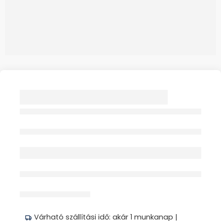
GM 4200
Kerekesszék liftezést
segítő alkatrész
Elfogyott
érdeklődik jelenleg
Megosztás
Várható szállítási idő: akár 1 munkanap |