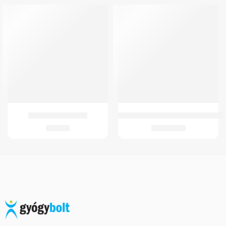
GMed Brooks gyűrű
GM 4300 Kerekesszék (kivehető-a
398
Ft
92.963
Ft