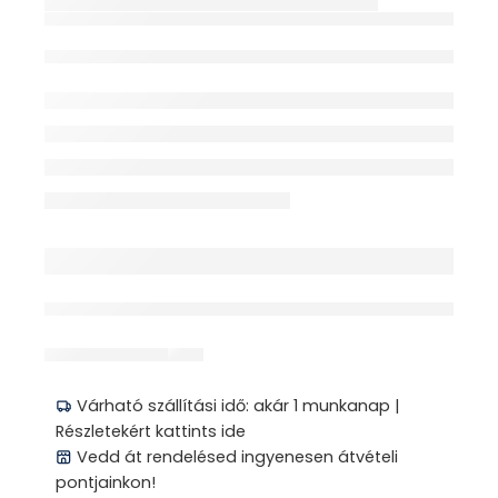
TÉRDORTÉZIS
NYITOTT THUASNE
érdeklődik jelenleg
Megosztás
Várható szállítási idő: akár 1 munkanap |
Részletekért kattints ide
Vedd át rendelésed ingyenesen átvételi
pontjainkon!