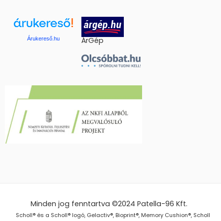
Árukereső.hu
ÁrGép
Minden jog fenntartva ©2024
Patella-96 Kft.
Scholl® és a Scholl® logó, Gelactiv®, Bioprint®, Memory Cushion®, Scholl