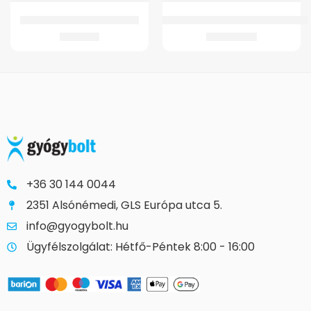
GMed Bambusz bokaszorító
GMed LW06201 Elektromos beteg
1.457
Ft
212.696
Ft
+36 30 144 0044
2351 Alsónémedi, GLS Európa utca 5.
info@gyogybolt.hu
Ügyfélszolgálat: Hétfő-Péntek 8:00 - 16:00