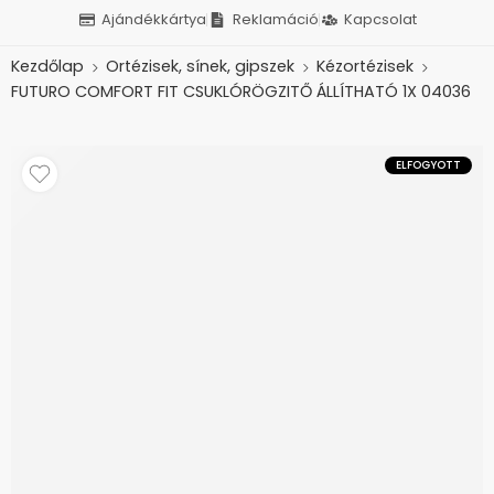
Ajándékkártya
Reklamáció
Kapcsolat
Kezdőlap
Ortézisek, sínek, gipszek
Kézortézisek
FUTURO COMFORT FIT CSUKLÓRÖGZITŐ ÁLLÍTHATÓ 1X 04036
ELFOGYOTT