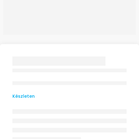
FORTUNA Zselés
csúszásgátló csík
Készleten