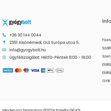
Inf
+36 30 144 0044
Fize
2351 Alsónémedi, GLS Európa utca 5.
Száll
info@gyogybolt.hu
Szem
Ügyfélszolgálat: Hétfő-Péntek 8:00 - 16:00
Elál
Eláll
GYIK
Minden jog fenntartva ©2024
Patella-96 Kft.