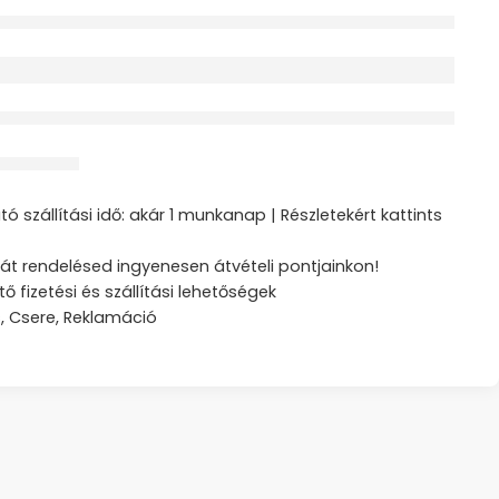
érdeklődik jelenleg
ztás
ó szállítási idő: akár 1 munkanap | Részletekért kattints
át rendelésed ingyenesen átvételi pontjainkon!
tő fizetési és szállítási lehetőségek
s, Csere, Reklamáció