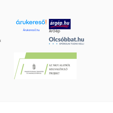
Árukereső.hu
ÁrGép
k