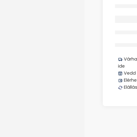
Elfogyott
Megos
Várhat
ide
Vedd 
Elérhe
Elállá