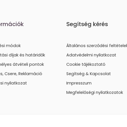
ormációk
Segítség kérés
tési módok
Általános szerződési feltétele
ítási díjak és határidők
Adatvédelmi nyilatkozat
élyes átvételi pontok
Cookie tájékoztató
lás, Csere, Reklamáció
Segítség & Kapcsolat
ási nyilatkozat
Impresszum
Megfelelőségi nyilatkozatok