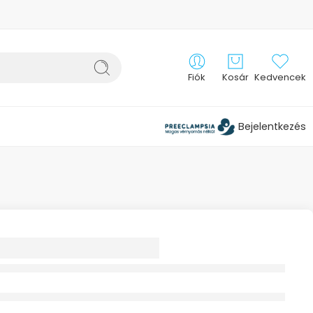
Fiók
Kosár
Kedvencek
Bejelentkezés
NA PREMIUM
RSZORÍTÓ S
IKUS 1X