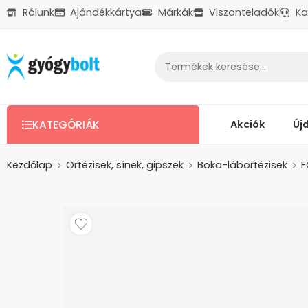
Rólunk
Ajándékkártya
Márkák
Viszonteladók
Ka
Ajándékkártya
Reklamáció
Kapcsolat
Akciók
Új
KATEGÓRIÁK
Kezdőlap
Ortézisek, sínek, gipszek
Boka-lábortézisek
F