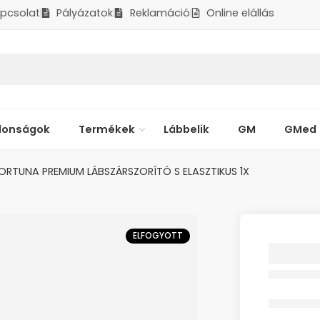
pcsolat
Pályázatok
Reklamáció
Online elállás
donságok
Termékek
Lábbelik
GM
GMed
ORTUNA PREMIUM LÁBSZÁRSZORÍTÓ S ELASZTIKUS 1X
ELFOGYOTT
FORTU
LÁBSZÁ
ELASZT