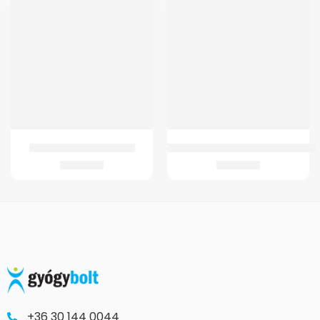
GMed Lady Feet sarokék
Wc Ülőke GM 4021 Fix Szobai WC-h
3.580
Ft
9.432
Ft
+36 30 144 0044