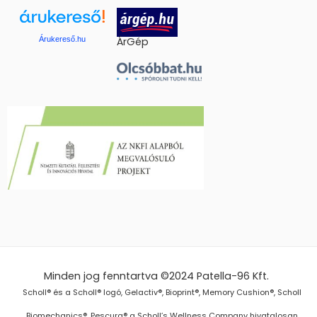
Árukereső.hu
ÁrGép
Minden jog fenntartva ©2024
Patella-96 Kft.
Scholl® és a Scholl® logó, Gelactiv®, Bioprint®, Memory Cushion®, Scholl
Biomechanics®, Pescura® a Scholl’s Wellness Company hivatalosan