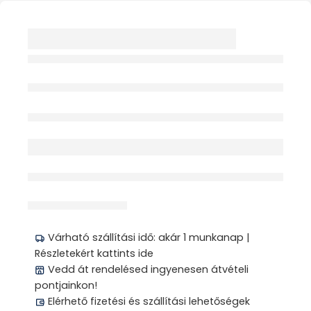
ELHÍZÁS ELLENI
TEAKEVERÉK 20X 1G
BORÍTÉKOLT FILTERES
HERBÁRIA
Elfogyott
érdeklődik jelenleg
Megosztás
Várható szállítási idő: akár 1 munkanap |
Részletekért kattints ide
Vedd át rendelésed ingyenesen átvételi
pontjainkon!
Elérhető fizetési és szállítási lehetőségek