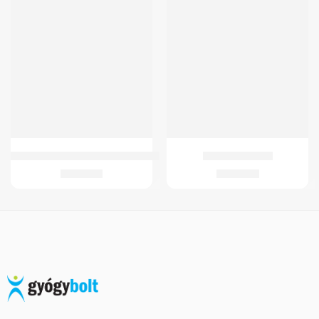
Oxigen Koncentrator 02 Maszk+Csatlakozo
Világító Járóbot
2.365
Ft
3.872
Ft