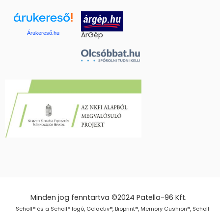
Árukereső.hu
ÁrGép
Minden jog fenntartva ©2024
Patella-96 Kft.
Scholl® és a Scholl® logó, Gelactiv®, Bioprint®, Memory Cushion®, Scholl