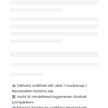
érdeklődik jelenleg
Megosztás
Várható szállítási idő: akár 1 munkanap |
Részletekért kattints ide
Vedd át rendelésed ingyenesen átvételi
pontjainkon!
Elérhető fizetési és szállítási lehetőségek