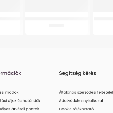
t zuhanyzó ülőke
GMed Szilikonos térdszorító oldalmerevítéssel
GMed Szili
6.179
Ft
ormációk
Segítség kérés
tési módok
Általános szerződési feltétele
ítási díjak és határidők
Adatvédelmi nyilatkozat
élyes átvételi pontok
Cookie tájékoztató