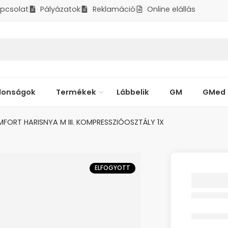
pcsolat
Pályázatok
Reklamáció
Online elállás
donságok
Termékek
Lábbelik
GM
GMed
ORT HARISNYA M III. KOMPRESSZIÓOSZTÁLY 1X
ELFOGYOTT
ELAST
KOMFO
III.
KOMPR
1X