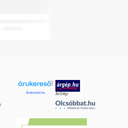
konos sarokék kék ponttal
3.283
Ft
Árukereső.hu
ÁrGép
k