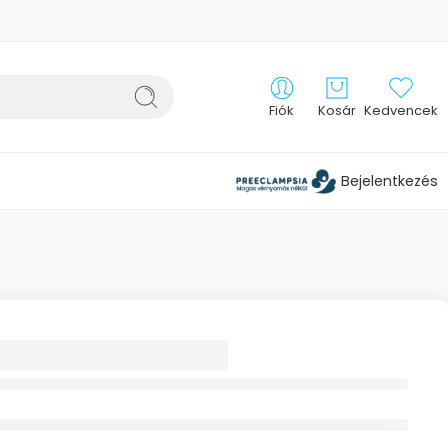
Fiók
Kosár
Kedvencek
Bejelentkezés
OBAR AM
RT HARISNYA M
ESSZIÓOSZTÁLY