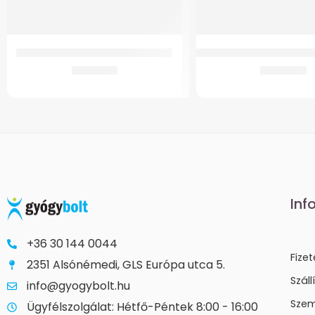
Safe Walk kényelmi könyökmankó
GMed 2478 Formatervezet
5.273
Ft
9.392
Ft
Inf
+36 30 144 0044
Fize
2351 Alsónémedi, GLS Európa utca 5.
Száll
info@gyogybolt.hu
Szem
Ügyfélszolgálat: Hétfő-Péntek 8:00 - 16:00