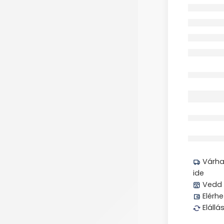
Elfogyott
Megos
Várhat
ide
Vedd 
Elérhe
Elállá