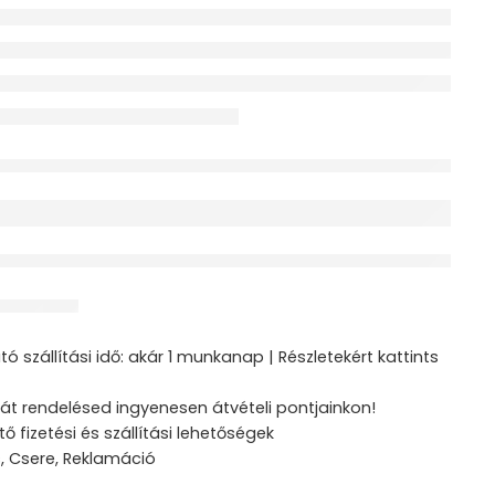
érdeklődik jelenleg
ztás
ó szállítási idő: akár 1 munkanap | Részletekért kattints
át rendelésed ingyenesen átvételi pontjainkon!
tő fizetési és szállítási lehetőségek
s, Csere, Reklamáció