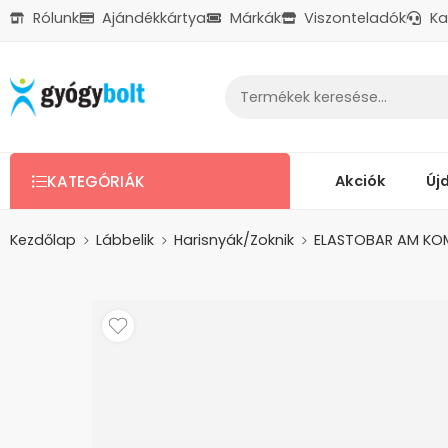
Rólunk
Ajándékkártya
Márkák
Viszonteladók
Ka
Ajándékkártya
Reklamáció
Kapcsolat
Akciók
Új
KATEGÓRIÁK
Kezdőlap
Lábbelik
Harisnyák/Zoknik
ELASTOBAR AM KOMF