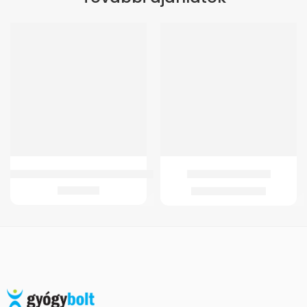
-50%
GMed Szilikonos sarokék kék ponttal
GMed Járótalp S Lila
3.283
Ft
1.990
Ft
3.980
Ft