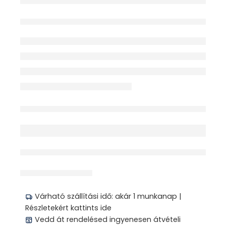
TÉRDHARISNYA XXL
III.
KOMPRESSZIÓOSZTÁL
Y 1PÁR
Elfogyott
érdeklődik jelenleg
Megosztás
Várható szállítási idő: akár 1 munkanap |
Részletekért kattints ide
Vedd át rendelésed ingyenesen átvételi