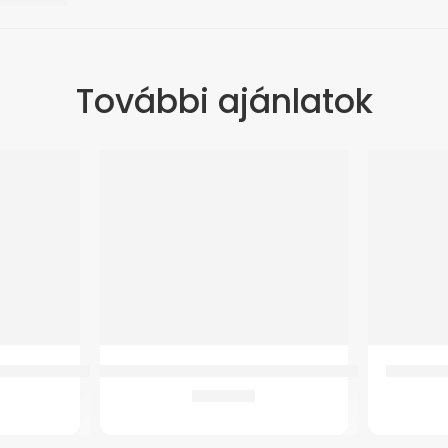
További ajánlatok
s Inhalátorhoz
GMed YK-BPA2 Felkaros vérnyomásmérő
Ultrasoni
8.661
Ft