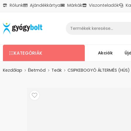
Rólunk
Ajándékkártya
Márkák
Viszonteladók
Ka
Ajándékkártya
Reklamáció
Kapcsolat
Akciók
Új
KATEGÓRIÁK
Kezdőlap
Életmód
Teák
CSIPKEBOGYÓ ÁLTERMÉS (HÚS) 