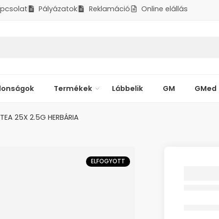
pcsolat
Pályázatok
Reklamáció
Online elállás
donságok
Termékek
Lábbelik
GM
GMed
TEA 25X 2.5G HERBÁRIA
ELFOGYOTT
CSIPK
ÁLTERM
25X 2.