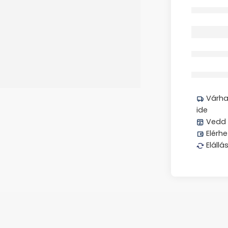
Elfogyott
Megos
Várhat
ide
Vedd 
Elérhe
Elállá