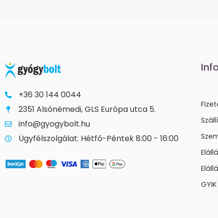
Inf
+36 30 144 0044
Fize
2351 Alsónémedi, GLS Európa utca 5.
Száll
info@gyogybolt.hu
Szem
Ügyfélszolgálat: Hétfő-Péntek 8:00 - 16:00
Elál
Eláll
GYIK