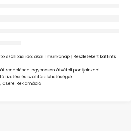
érdeklődik jelenleg
ztás
ó szállítási idő: akár 1 munkanap | Részletekért kattints
át rendelésed ingyenesen átvételi pontjainkon!
tő fizetési és szállítási lehetőségek
s, Csere, Reklamáció