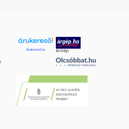
Árukereső.hu
ÁrGép
k