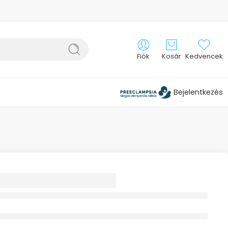
Fiók
Kosár
Kedvencek
Bejelentkezés
EBOGYÓ
ÉS (HÚS) TEA
5G HERBÁRIA