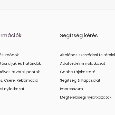
ormációk
Segítség kérés
tési módok
Általános szerződési feltétele
ítási díjak és határidők
Adatvédelmi nyilatkozat
élyes átvételi pontok
Cookie tájékoztató
lás, Csere, Reklamáció
Segítség & Kapcsolat
ási nyilatkozat
Impresszum
Megfelelőségi nyilatkozatok