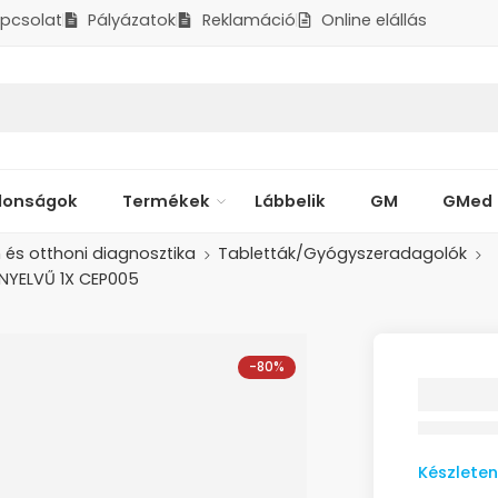
pcsolat
Pályázatok
Reklamáció
Online elállás
donságok
Termékek
Lábbelik
GM
GMed
és otthoni diagnosztika
Tabletták/Gyógyszeradagolók
NYELVŰ 1X CEP005
-80%
CARE E
GYÓGY
HETI 2
NYELVŰ
Készleten