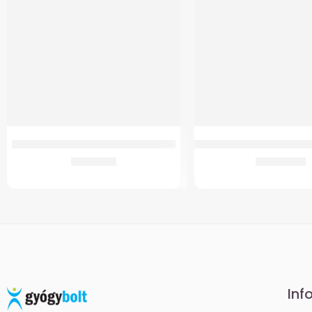
GM-B6 Ágyék-Keresztcsonti Ortézis
GM 4264 Összecsukható, 
10.141
Ft
13.780
Ft
Inf