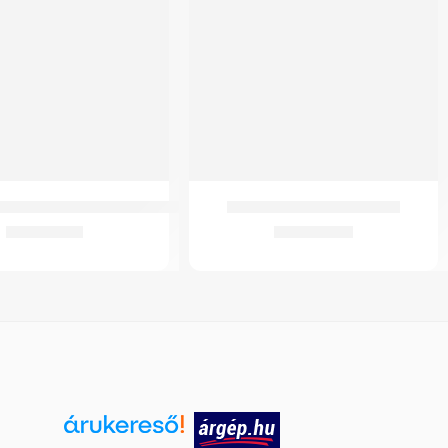
ekesszék (kivehető-adapteres)
GMed Ágyasztal Dönthető
92.963
Ft
24.643
Ft