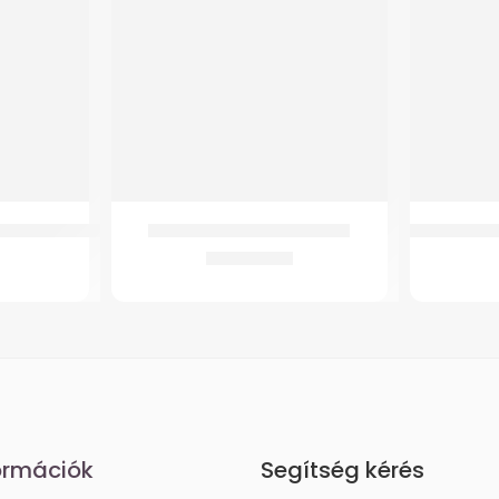
lépegető járókeret
GM 4260 Alumínium rollátor
GM 4300 Ker
37.940
Ft
ormációk
Segítség kérés