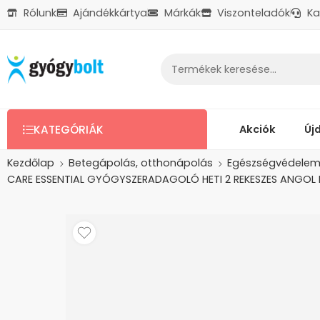
Rólunk
Ajándékkártya
Márkák
Viszonteladók
Ka
Ajándékkártya
Reklamáció
Kapcsolat
Akciók
Új
KATEGÓRIÁK
Kezdőlap
Betegápolás, otthonápolás
Egészségvédelem 
CARE ESSENTIAL GYÓGYSZERADAGOLÓ HETI 2 REKESZES ANGOL 