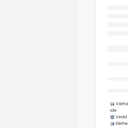
Megos
Várhat
ide
Vedd 
Elérhe