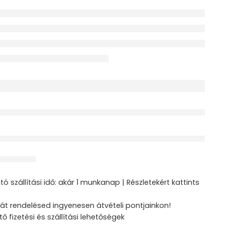
érdeklődik jelenleg
ztás
ó szállítási idő: akár 1 munkanap | Részletekért kattints
át rendelésed ingyenesen átvételi pontjainkon!
tő fizetési és szállítási lehetőségek