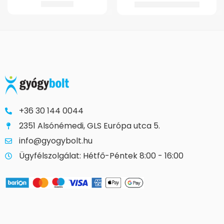
12.250
Ft
89.982
Ft
99.982
Ft
+36 30 144 0044
2351 Alsónémedi, GLS Európa utca 5.
info@gyogybolt.hu
Ügyfélszolgálat: Hétfő-Péntek 8:00 - 16:00