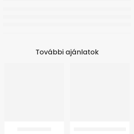
További ajánlatok
-10%
GMed Párnaemelő
GMed JC-2001 Ilka Betegágy