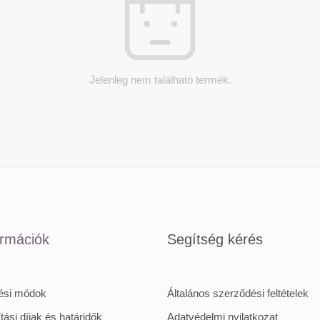
Jelenleg nem található termék.
ormációk
Segítség kérés
tési módok
Általános szerződési feltételek
ítási díjak és határidők
Adatvédelmi nyilatkozat