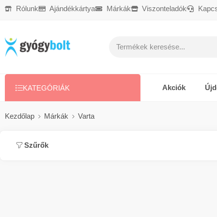
Rólunk
Ajándékkártya
Márkák
Viszonteladók
Kapcs
Ajándékkártya
Reklamáció
Kapcsolat
Akciók
Új
KATEGÓRIÁK
Kezdőlap
Márkák
Varta
Szűrők