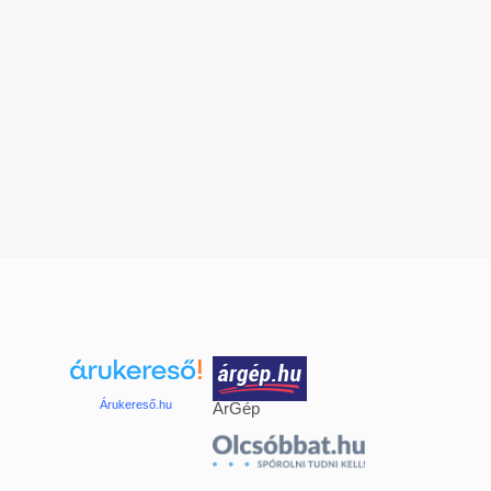
Árukereső.hu
ÁrGép