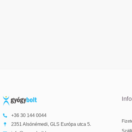
Inf
+36 30 144 0044
Fize
2351 Alsónémedi, GLS Európa utca 5.
Száll