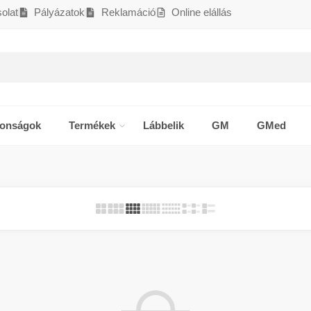
olat
Pályázatok
Reklamáció
Online elállás
donságok
Termékek
Lábbelik
GM
GMed