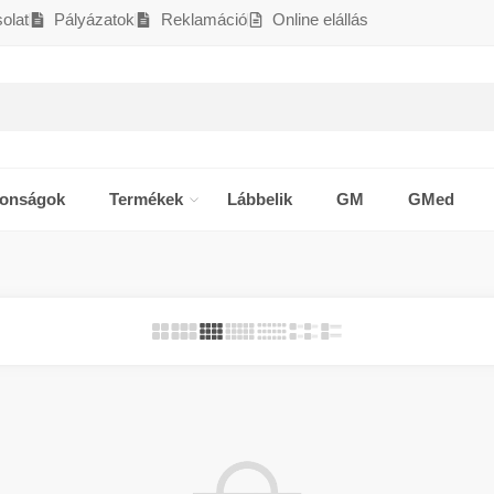
olat
Pályázatok
Reklamáció
Online elállás
donságok
Termékek
Lábbelik
GM
GMed