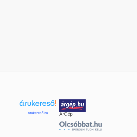
Árukereső.hu
ÁrGép