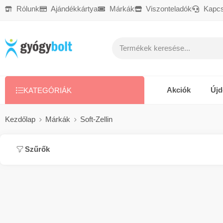
Rólunk
Ajándékkártya
Márkák
Viszonteladók
Kapcs
Ajándékkártya
Reklamáció
Kapcsolat
Akciók
Új
KATEGÓRIÁK
Kezdőlap
Márkák
Soft-Zellin
Szűrők