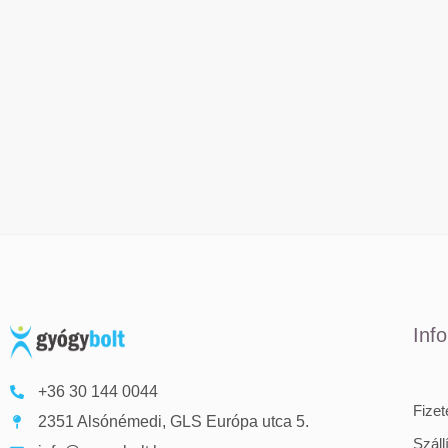
Inf
+36 30 144 0044
Fize
2351 Alsónémedi, GLS Európa utca 5.
Száll