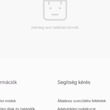
Jelenleg nem található termék.
ormációk
Segítség kérés
tési módok
Általános szerződési feltételek
ítási díjak és határidők
Adatvédelmi nyilatkozat