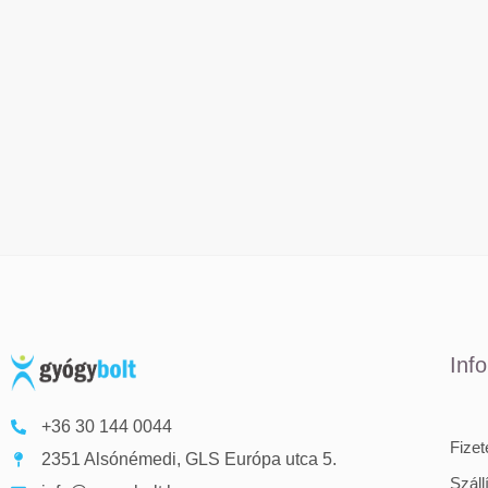
Inf
+36 30 144 0044
Fize
2351 Alsónémedi, GLS Európa utca 5.
Száll