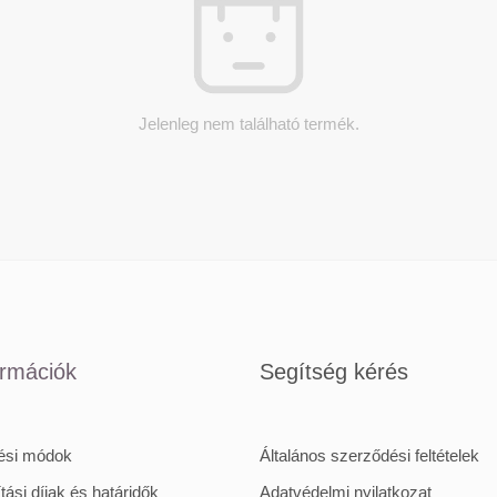
Jelenleg nem található termék.
ormációk
Segítség kérés
tési módok
Általános szerződési feltételek
ítási díjak és határidők
Adatvédelmi nyilatkozat