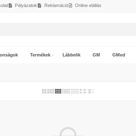
olat
Pályázatok
Reklamáció
Online elállás
donságok
Termékek
Lábbelik
GM
GMed