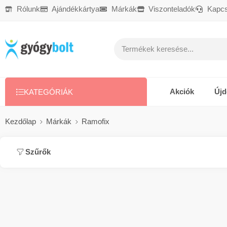
Rólunk
Ajándékkártya
Márkák
Viszonteladók
Kapcs
Ajándékkártya
Reklamáció
Kapcsolat
Akciók
Új
KATEGÓRIÁK
Kezdőlap
Márkák
Ramofix
Szűrők