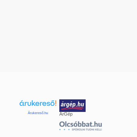
Árukereső.hu
ÁrGép