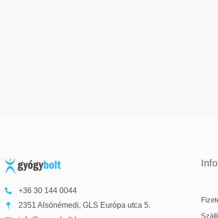
Inf
+36 30 144 0044
Fize
2351 Alsónémedi, GLS Európa utca 5.
Száll