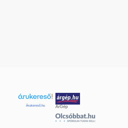
Árukereső.hu
ÁrGép