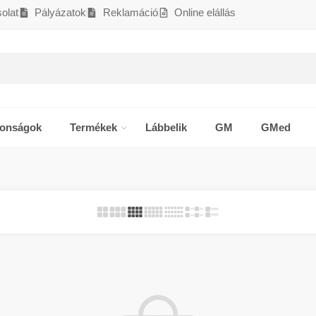
olat
Pályázatok
Reklamáció
Online elállás
donságok
Termékek
Lábbelik
GM
GMed