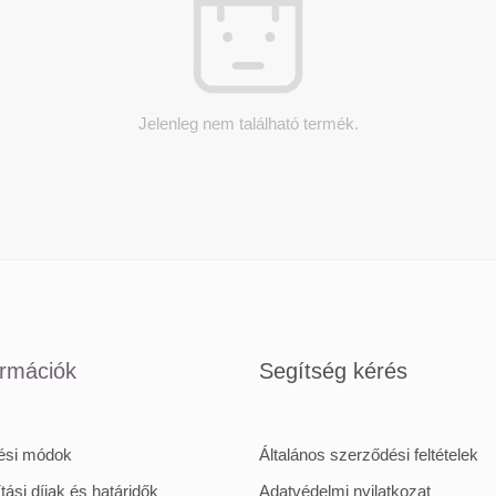
Jelenleg nem található termék.
ormációk
Segítség kérés
tési módok
Általános szerződési feltételek
ítási díjak és határidők
Adatvédelmi nyilatkozat