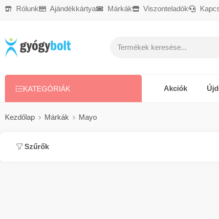
Rólunk
Ajándékkártya
Márkák
Viszonteladók
Kapcs
Ajándékkártya
Reklamáció
Kapcsolat
Akciók
Új
KATEGÓRIÁK
Kezdőlap
Márkák
Mayo
Szűrők