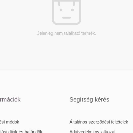
Jelenleg nem található termék.
ormációk
Segítség kérés
tési módok
Általános szerződési feltételek
ítási díjak és határidők
Adatvédelmi nyilatkozat