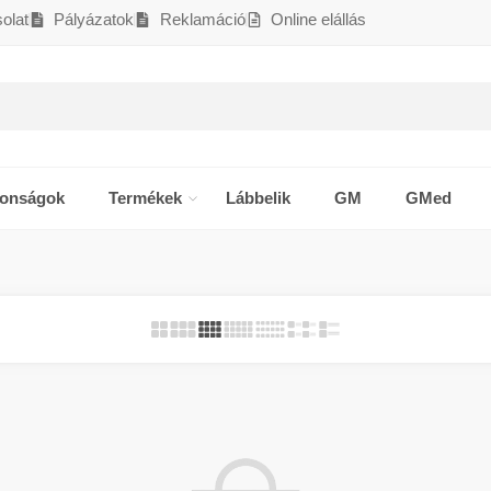
olat
Pályázatok
Reklamáció
Online elállás
donságok
Termékek
Lábbelik
GM
GMed