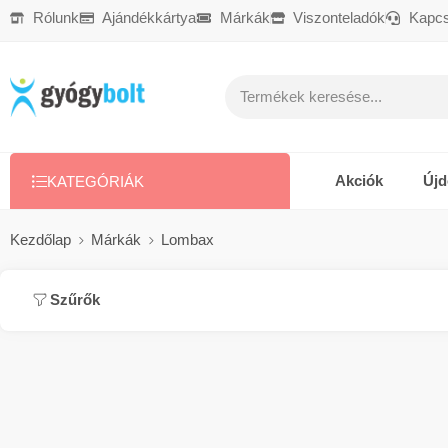
Rólunk
Ajándékkártya
Márkák
Viszonteladók
Kapcs
Ajándékkártya
Reklamáció
Kapcsolat
Akciók
Új
KATEGÓRIÁK
Kezdőlap
Márkák
Lombax
Szűrők