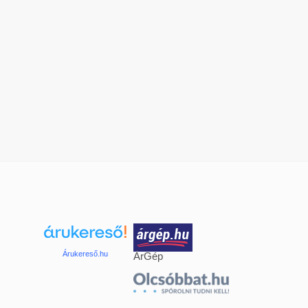
Árukereső.hu
ÁrGép