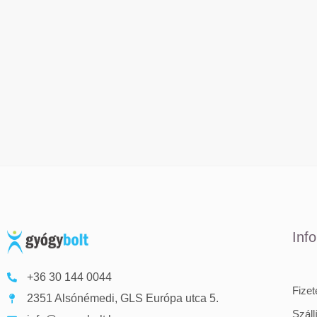
Inf
+36 30 144 0044
Fize
2351 Alsónémedi, GLS Európa utca 5.
Száll