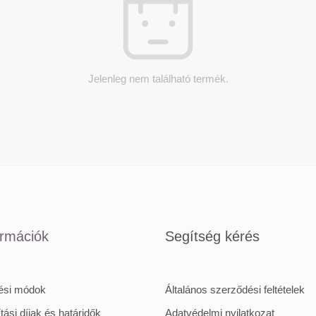
Jelenleg nem található termék.
ormációk
Segítség kérés
tési módok
Általános szerződési feltételek
ítási díjak és határidők
Adatvédelmi nyilatkozat