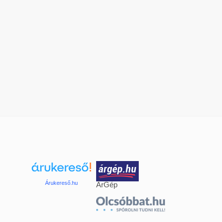
Árukereső.hu
ÁrGép