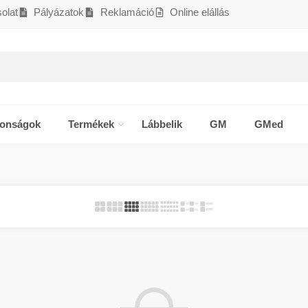
olat
Pályázatok
Reklamáció
Online elállás
donságok
Termékek
Lábbelik
GM
GMed