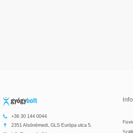
Inf
+36 30 144 0044
Fize
2351 Alsónémedi, GLS Európa utca 5.
Száll