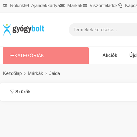
Rólunk
Ajándékkártya
Márkák
Viszonteladók
Kapcs
Ajándékkártya
Reklamáció
Kapcsolat
Akciók
Új
KATEGÓRIÁK
Kezdőlap
Márkák
Jaida
Szűrők