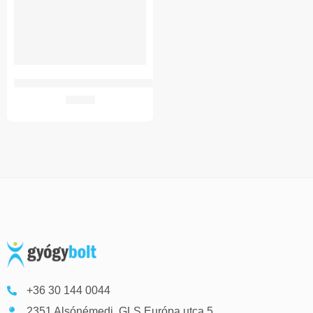
CARE ESSENTIALS UJJVÉDŐ UNI FELHELYEZŐVEL 1X CET007
605
Ft
+36 30 144 0044
2351 Alsónémedi, GLS Európa utca 5.