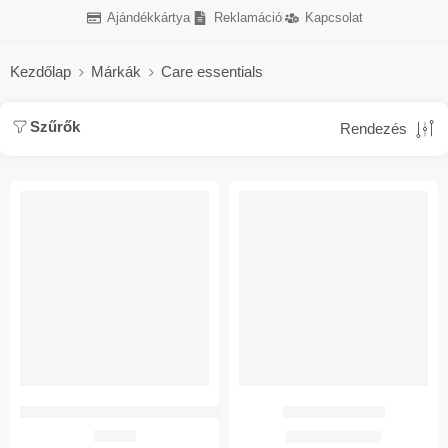
Ajándékkártya
Reklamáció
Kapcsolat
Kezdőlap
Márkák
Care essentials
Szűrők
Rendezés
-80%
CARE ESSENTIAL GYÓGYSZERADAGOLÓ HETI 15CM HAJLÍTOTT 1X CEP0
Ujjrögzitö Care Es.
610
Ft
242
Ft
1.209
Ft