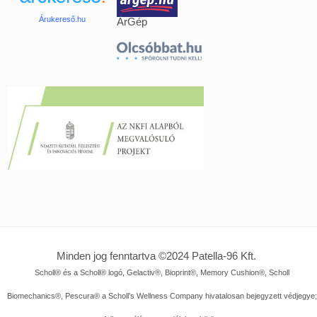
Árukereső.hu
ÁrGép
Minden jog fenntartva ©2024
Patella-96 Kft.
Scholl® és a Scholl® logó, Gelactiv®, Bioprint®, Memory Cushion®, Scholl
Biomechanics®, Pescura® a Scholl’s Wellness Company hivatalosan bejegyzett védjegye;