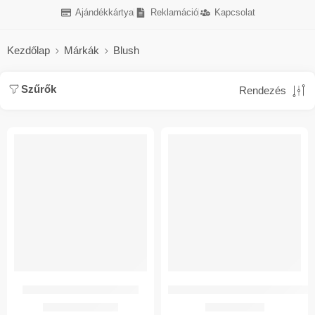
Ajándékkártya
Reklamáció
Kapcsolat
Kezdőlap
Márkák
Blush
Szűrők
Rendezés
-50%
-50%
BLUSH Lábujj körömvágó olló
BLUSH Prémium kézköröm vágó csipes
1.395
Ft
395
Ft
2.790
Ft
790
Ft