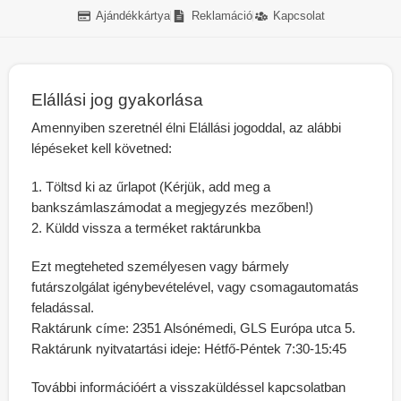
Ajándékkártya
Reklamáció
Kapcsolat
Elállási jog gyakorlása
Amennyiben szeretnél élni Elállási jogoddal, az alábbi
lépéseket kell követned:
Töltsd ki az űrlapot (Kérjük, add meg a
bankszámlaszámodat a megjegyzés mezőben!)
Küldd vissza a terméket raktárunkba
Ezt megteheted személyesen vagy bármely
futárszolgálat igénybevételével, vagy csomagautomatás
feladással.
Raktárunk címe:
2351 Alsónémedi, GLS Európa utca 5.
Raktárunk nyitvatartási ideje:
Hétfő-Péntek 7:30-15:45
További információért a visszaküldéssel kapcsolatban